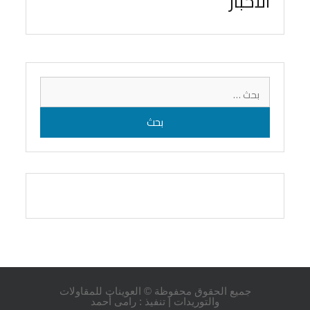
الأخبار
البحث
عن:
جميع الحقوق محفوظة © العوينات للمقاولات
والتوريدات | تنفيذ :
رامى أحمد