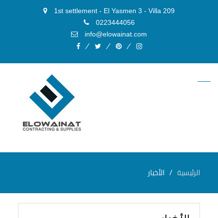
1st settlement - El Yasmen 3 - Villa 209
0223444056
info@elowainat.com
facebook
twitter
pinterest
instagram
الرئيسية
الأخبار